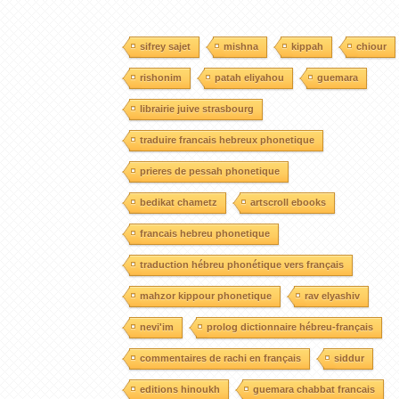
sifrey sajet
mishna
kippah
chiour
rishonim
patah eliyahou
guemara
librairie juive strasbourg
traduire francais hebreux phonetique
prieres de pessah phonetique
bedikat chametz
artscroll ebooks
francais hebreu phonetique
traduction hébreu phonétique vers français
mahzor kippour phonetique
rav elyashiv
nevi'im
prolog dictionnaire hébreu-français
commentaires de rachi en français
siddur
editions hinoukh
guemara chabbat francais