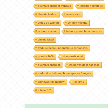
guemara chabbat francais
librairie hebraique
librairie kodesh
meam loez
etude du talmud
sefarim michna
sefarim michna
hebreu phonetique français
chema israel
traduire hebreu phonetique en francais
pourim 2009
shemoneh esrei
guemara chabbat
les portes de la sagesse
traduction hébreu phonétique en français
shir hashirim hebrew
tehilim 3
tehilim 101