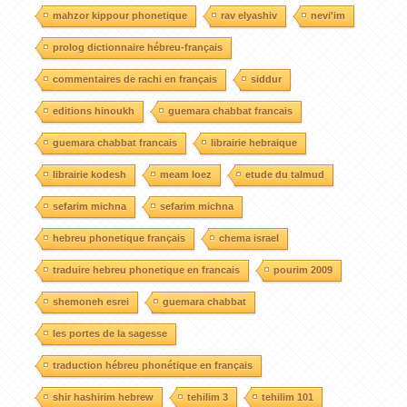
mahzor kippour phonetique
rav elyashiv
nevi'im
prolog dictionnaire hébreu-français
commentaires de rachi en français
siddur
editions hinoukh
guemara chabbat francais
guemara chabbat francais
librairie hebraique
librairie kodesh
meam loez
etude du talmud
sefarim michna
sefarim michna
hebreu phonetique français
chema israel
traduire hebreu phonetique en francais
pourim 2009
shemoneh esrei
guemara chabbat
les portes de la sagesse
traduction hébreu phonétique en français
shir hashirim hebrew
tehilim 3
tehilim 101