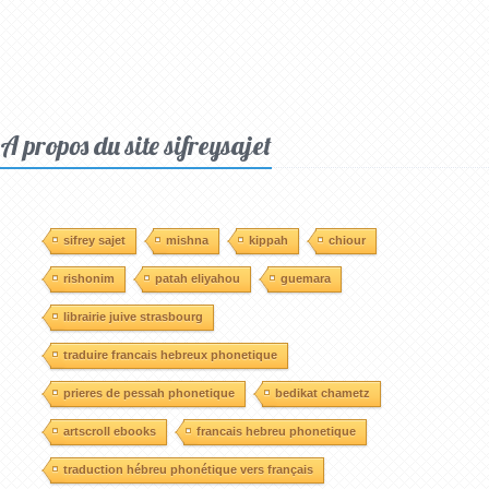
A propos du site sifreysajet
sifrey sajet
mishna
kippah
chiour
rishonim
patah eliyahou
guemara
librairie juive strasbourg
traduire francais hebreux phonetique
prieres de pessah phonetique
bedikat chametz
artscroll ebooks
francais hebreu phonetique
traduction hébreu phonétique vers français