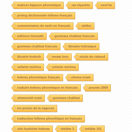
mahzor kippour phonetique
rav elyashiv
nevi'im
prolog dictionnaire hébreu-français
commentaires de rachi en français
siddur
editions hinoukh
guemara chabbat francais
guemara chabbat francais
librairie hebraique
librairie kodesh
meam loez
etude du talmud
sefarim michna
sefarim michna
hebreu phonetique français
chema israel
traduire hebreu phonetique en francais
pourim 2009
shemoneh esrei
guemara chabbat
les portes de la sagesse
traduction hébreu phonétique en français
shir hashirim hebrew
tehilim 3
tehilim 101