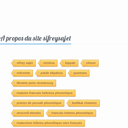
A propos du site sifreysajet
sifrey sajet
mishna
kippah
chiour
rishonim
patah eliyahou
guemara
librairie juive strasbourg
traduire francais hebreux phonetique
prieres de pessah phonetique
bedikat chametz
artscroll ebooks
francais hebreu phonetique
traduction hébreu phonétique vers français