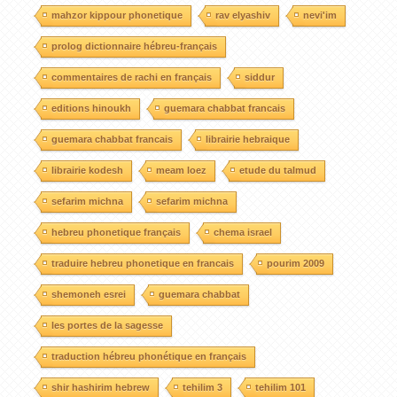
mahzor kippour phonetique
rav elyashiv
nevi'im
prolog dictionnaire hébreu-français
commentaires de rachi en français
siddur
editions hinoukh
guemara chabbat francais
guemara chabbat francais
librairie hebraique
librairie kodesh
meam loez
etude du talmud
sefarim michna
sefarim michna
hebreu phonetique français
chema israel
traduire hebreu phonetique en francais
pourim 2009
shemoneh esrei
guemara chabbat
les portes de la sagesse
traduction hébreu phonétique en français
shir hashirim hebrew
tehilim 3
tehilim 101