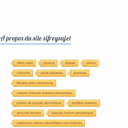
A propos du site sifreysajet
sifrey sajet
mishna
kippah
chiour
rishonim
patah eliyahou
guemara
librairie juive strasbourg
traduire francais hebreux phonetique
prieres de pessah phonetique
bedikat chametz
artscroll ebooks
francais hebreu phonetique
traduction hébreu phonétique vers français